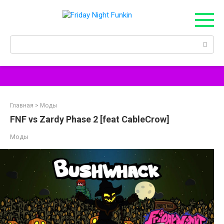
Перейти
к
контенту
Поиск:
Главная
>
Моды
FNF vs Zardy Phase 2 [feat CableCrow]
Моды