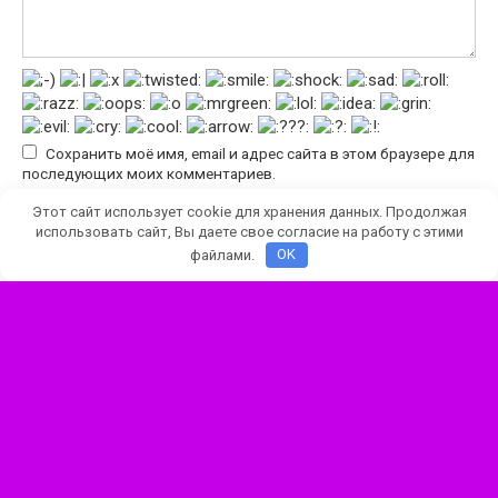
Сохранить моё имя, email и адрес сайта в этом браузере для
последующих моих комментариев.
Этот сайт использует cookie для хранения данных. Продолжая
использовать сайт, Вы даете свое согласие на работу с этими
файлами.
OK
© 2026 skachat-friday-night-funkin.ru
Неофициальный фан-сайт, на котором можно скачать
игру Friday Night Funkin и моды ФНФ бесплатно по прямой
ссылке (без торрентов). Все права принадлежат
официальным разработчикам.