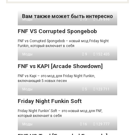
Вам также может быть интересно
Моды
13
159 896
FNF VS Corrupted Spongebob
FNF vs Corrupted Spongebob – новый мод Friday Night
Funkin, который включает в себя
Моды
9
152 435
FNF vs KAPI [Arcade Showdown]
FNF vs Kapi – это мод для Friday Night Funkin,
включающий 5 новых песен
Моды
5
123 711
Friday Night Funkin Soft
Friday Night Funkin’ Soft – это новый мод для FNF,
который включает в себя
Моды
16
129 777