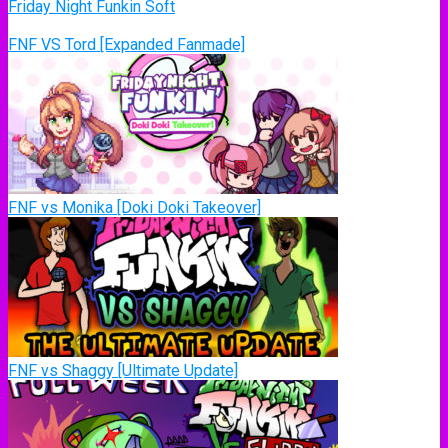
Friday Night Funkin Soft
FNF VS Tord [Expanded Fanmade]
FNF vs Monika [Doki Doki Takeover]
FNF vs Shaggy [Ultimate Update]