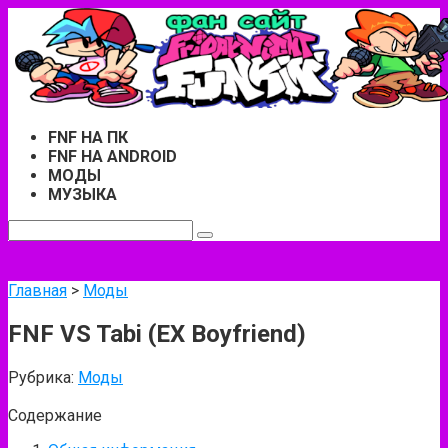
Перейти
к
контенту
FNF НА ПК
FNF НА ANDROID
МОДЫ
МУЗЫКА
Поиск:
Главная
>
Моды
FNF VS Tabi (EX Boyfriend)
Рубрика:
Моды
Содержание