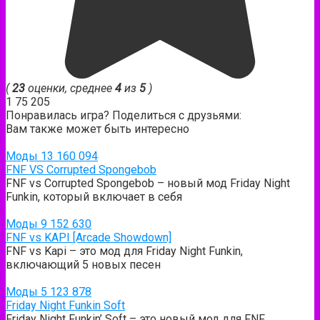
(
23
оценки, среднее
4
из
5
)
1
75 205
Понравилась игра? Поделиться с друзьями:
Вам также может быть интересно
Моды
13
160 094
FNF VS Corrupted Spongebob
FNF vs Corrupted Spongebob – новый мод Friday Night
Funkin, который включает в себя
Моды
9
152 630
FNF vs KAPI [Arcade Showdown]
FNF vs Kapi – это мод для Friday Night Funkin,
включающий 5 новых песен
Моды
5
123 878
Friday Night Funkin Soft
Friday Night Funkin’ Soft – это новый мод для FNF,